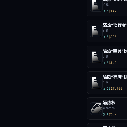
机翼
▢ 5
₵142
隔热“监管者
机翼
▢ 5
₵285
隔热“猫翼”
机翼
▢ 5
₵142
隔热“神鹰”
机翼
▢ 50
₵7,700
隔热板
简易产品
▢ 1
₵6.2