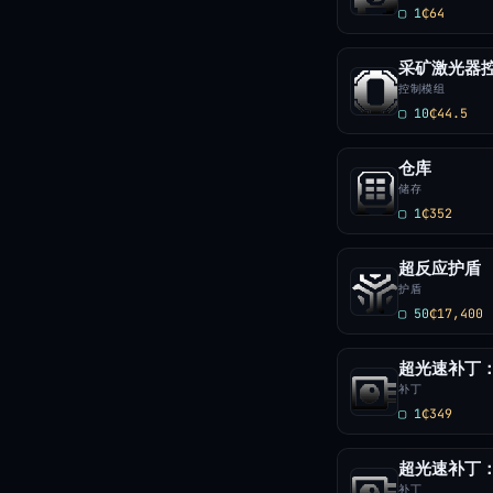
▢ 1
₵64
采矿激光器
控制模组
▢ 10
₵44.5
仓库
储存
▢ 1
₵352
超反应护盾
护盾
▢ 50
₵17,400
补丁
▢ 1
₵349
补丁