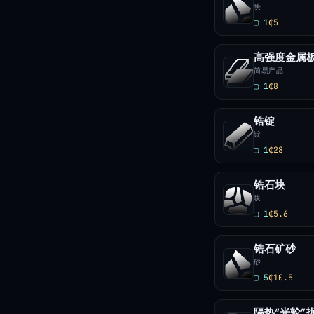
块
▢ 1
₵5
高强度金属
简易产品
▢ 1
₵8
锆锭
锭
▢ 1
₵28
锆石块
块
▢ 1
₵5.6
锆石矿砂
砂
▢ 5
₵10.5
隔热“光轮”