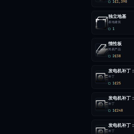
▢ 1
₵1,390
独立地基
基地建筑
▢ 1
惰性板
简易产品
▢ 2
₵38
发电机补丁：
补丁
▢ 1
₵25
发电机补丁：功
补丁
▢ 1
₵248
发电机补丁：功
补丁