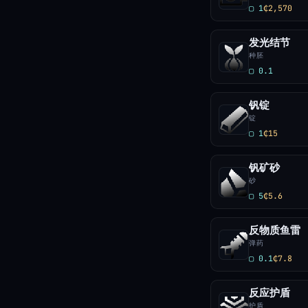
▢ 1
₵2,570
发光结节
种胚
▢ 0.1
钒锭
锭
▢ 1
₵15
钒矿砂
砂
▢ 5
₵5.6
反物质鱼雷
弹药
▢ 0.1
₵7.8
反应护盾
护盾