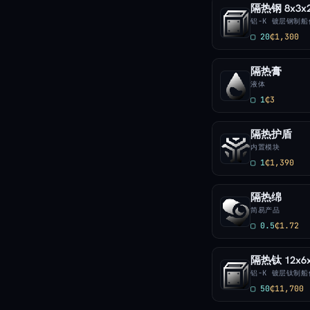
隔热钢 8x3x
铝-K 镀层钢制
▢ 20
₵1,300
隔热膏
液体
▢ 1
₵3
隔热护盾
内置模块
▢ 1
₵1,390
隔热绵
简易产品
▢ 0.5
₵1.72
隔热钛 12x6
铝-K 镀层钛制
▢ 50
₵11,700