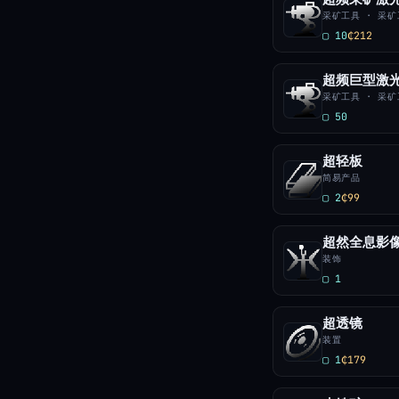
采矿工具 · 采矿
▢ 10
₵212
超频巨型激
采矿工具 · 采矿
▢ 50
超轻板
简易产品
▢ 2
₵99
超然全息影
装饰
▢ 1
超透镜
装置
▢ 1
₵179