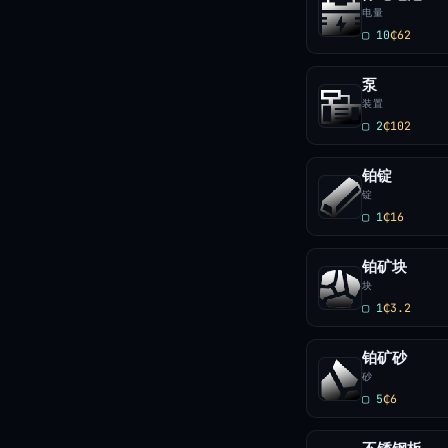
电量
▢ 10
₵62
泵
装置
▢ 2
₵102
铂锭
锭
▢ 1
₵16
铂矿块
块
▢ 1
₵3.2
铂矿砂
砂
▢ 5
₵6