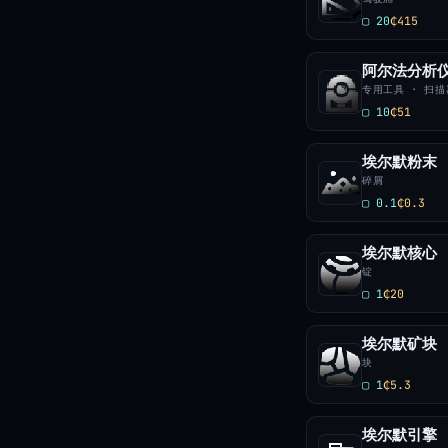
▢ 20
₵415
阿尔法分析
专用工具 · 扫描
▢ 10
₵51
埃尔默粉末
碎屑
▢ 0.1
₵0.3
埃尔默核心
锭
▢ 1
₵20
埃尔默矿块
块
▢ 1
₵5.3
埃尔默引擎