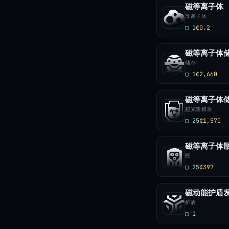
磁等离子体
等离子体
▢ 1
₵0.2
磁等离子体
储存
▢ 1
₵2,660
磁等离子体
超光速模块
▢ 25
₵1,570
磁等离子体
瓶
▢ 25
₵397
磁动能护盾
护盾
▢ 1