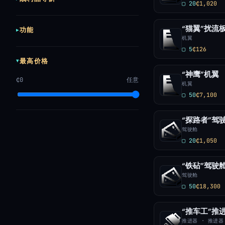
▢ 20
₵1,020
“猫翼”扰流
功能
机翼
▢ 5
₵126
最高价格
“神鹰”机翼
₵0
任意
机翼
▢ 50
₵7,100
“探路者”驾
驾驶舱
▢ 20
₵1,050
“铁砧”驾驶
驾驶舱
▢ 50
₵18,300
“推车工”推
推进器 · 推进器