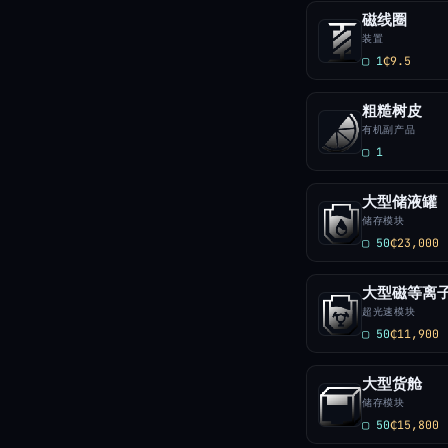
磁线圈
装置
▢ 1
₵9.5
粗糙树皮
有机副产品
▢ 1
大型储液罐
储存模块
▢ 50
₵23,000
大型磁等离
超光速模块
▢ 50
₵11,900
大型货舱
储存模块
▢ 50
₵15,800