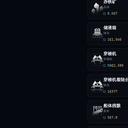
赤铁矿
晶体
▢ 0.5
₵7
储液箱
储存
▢ 1
₵1,560
穿梭机
穿梭机
▢ 50
₵2,380
穿梭机着陆
物流
▢ 1
₵377
船体残骸
废料
▢ 5
₵7.8