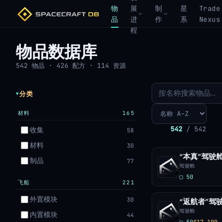
物
展
制
星
Trade
品
进
作
系
Nexus
程
物品数据库
542 物品 · 426 配方 · 114 资源
分类
材料
165
542
/ 542
收集
58
材料
30
“本真”驾驶
制品
77
驾驶舱
▢ 50
飞船
221
外置模块
30
“返航者”驾
驾驶舱
内置模块
44
▢ 50
₵17,100