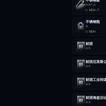
不锈钢板
简易产品
▢ 2
₵14.7
不锈钢瓶
瓶
▢ 5
₵34
财团
派系
财团厄里斯
派系
财团工业间
派系
财团海盗旧
派系