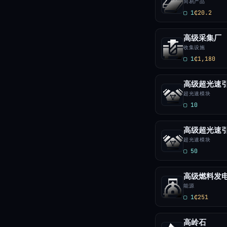
简易产品
▢ 1
₵20.2
高级采集厂
收集设施
▢ 1
₵1,180
超光速模块
▢ 10
超光速模块
▢ 50
高级燃料发
能源
▢ 1
₵251
高岭石