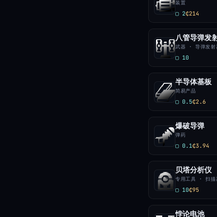
装置
▢ 2
₵214
八管导弹发
武器 · 导弹发射
▢ 10
半导体基板
简易产品
▢ 0.5
₵2.6
爆破导弹
弹药
▢ 0.1
₵3.94
贝塔分析仪
专用工具 · 扫描
▢ 10
₵95
悖论电池