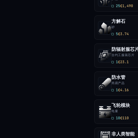
▢ 25
₵1,490
方解石
砂
▢ 5
₵3.74
防辐射服芯
合约工服装芯片
▢ 1
₵23.1
防水管
简易产品
▢ 1
₵4.16
飞轮模块
电量
▢ 10
₵110
非人类智能