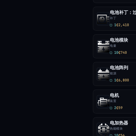
电池补丁：过载
补丁
▢ 1
₵2,410
电池模块
电量
▢ 10
₵740
电池阵列
能源
▢ 1
₵6,800
电机
装置
▢ 2
₵59
电加热器
热能模块
▢ 10
₵56