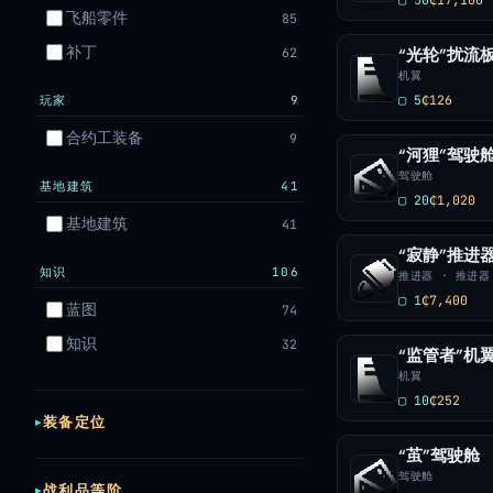
飞船零件
85
补丁
62
“光轮”扰流
机翼
▢ 5
₵126
玩家
9
合约工装备
9
“河狸”驾驶
驾驶舱
基地建筑
41
▢ 20
₵1,020
基地建筑
41
“寂静”推进
知识
106
推进器 · 推进器
▢ 1
₵7,400
蓝图
74
知识
32
“监管者”机
机翼
▢ 10
₵252
装备定位
“茧”驾驶舱
驾驶舱
战利品等阶