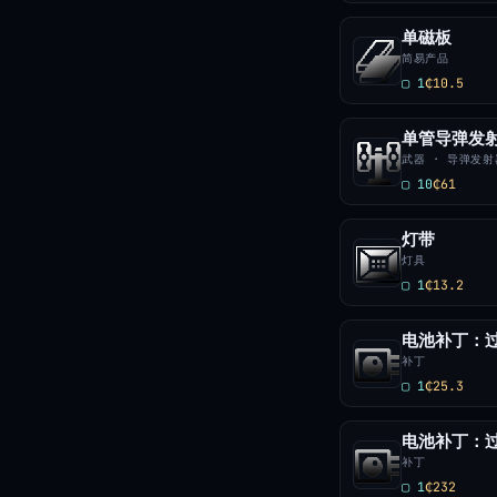
单磁板
简易产品
▢ 1
₵10.5
单管导弹发
武器 · 导弹发射
▢ 10
₵61
灯带
灯具
▢ 1
₵13.2
电池补丁：过
补丁
▢ 1
₵25.3
电池补丁：过载
补丁
▢ 1
₵232