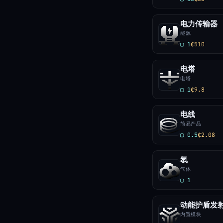
电力传输器
能源
▢ 1
₵510
电塔
电塔
▢ 1
₵9.8
电线
简易产品
▢ 0.5
₵2.08
氡
气体
▢ 1
动能护盾发
内置模块