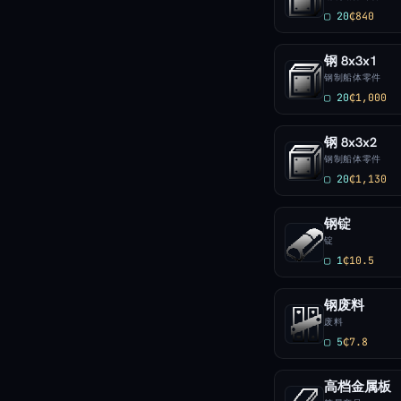
▢ 20
₵840
钢 8x3x1
钢制船体零件
▢ 20
₵1,000
钢 8x3x2
钢制船体零件
▢ 20
₵1,130
钢锭
锭
▢ 1
₵10.5
钢废料
废料
▢ 5
₵7.8
高档金属板